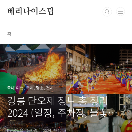
본문 바로가기
베리나이스팁
홈
국내 여행, 축제, 명소, 전시
강릉 단오제 정보 총 정리
2024 (일정, 주차장, 불꽃놀
이 등)
by 꿀팁을주는사람
2024. 6. 1.