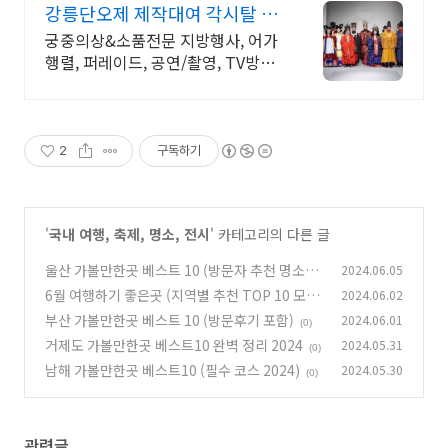
강릉단오제 제작대여 각시탈 1
일+1일행사 기본2박3일로
궁중의상&소품전문 지방행사, 어가
행렬, 퍼레이드, 공연/촬영, TV방송
의상및소품
2
구독하기
'
국내 여행, 축제, 명소, 전시
' 카테고리의 다른 글
울산 가볼만한곳 베스트 10 (방문자 추천 명소)
2024.06.05
6월 여행하기 좋은곳 (지역별 추천 TOP 10 모음
2024.06.02
(0)
2024)
부산 가볼만한곳 베스트 10 (방문후기 포함)
2024.06.01
(0)
(0)
거제도 가볼만한곳 베스트10 완벽 정리 2024
2024.05.31
(0)
남해 가볼만한곳 베스트10 (필수 코스 2024)
2024.05.30
(0)
관련글