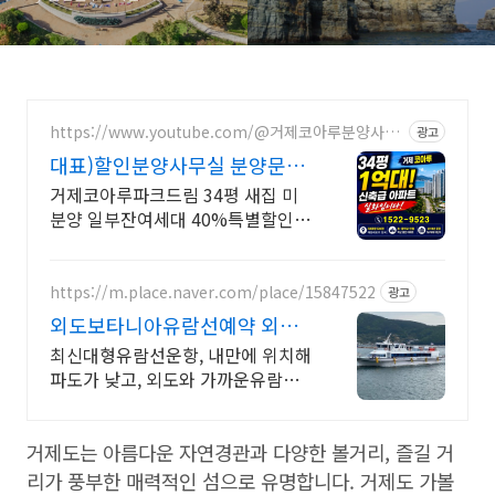
https://www.youtube.com/@거제코아루분양사무
광고
실
대표)할인분양사무실 분양문의
I522-9523
거제코아루파크드림 34평 새집 미
분양 일부잔여세대 40%특별할인,
취득세50%감면
https://m.place.naver.com/place/15847522
광고
외도보타니아유람선예약 외도
랑 외도보타니아왕복요금 특가
최신대형유람선운항, 내만에 위치해
할인
파도가 낮고, 외도와 가까운유람선
으로 안전한여행 외도와 가깝고 안
전한 내만에 위치해 멀미걱정없이
거제도는 아름다운 자연경관과 다양한 볼거리, 즐길 거
다녀오실수 있는 유람선입니다
리가 풍부한 매력적인 섬으로 유명합니다. 거제도 가볼