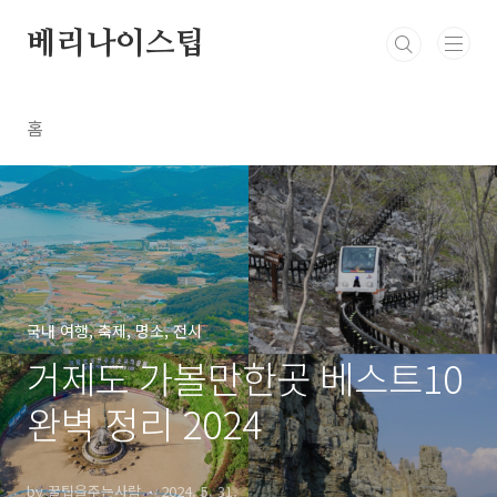
본문 바로가기
베리나이스팁
홈
국내 여행, 축제, 명소, 전시
거제도 가볼만한곳 베스트10
완벽 정리 2024
by 꿀팁을주는사람
2024. 5. 31.