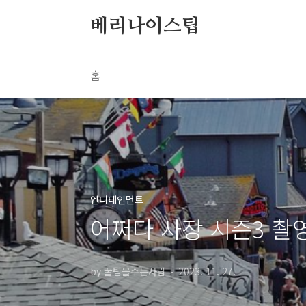
본문 바로가기
베리나이스팁
홈
엔터테인먼트
어쩌다 사장 시즌3 촬
by 꿀팁을주는사람
2023. 11. 27.