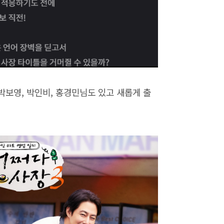
보영, 박인비, 홍경민님도 있고 새롭게 출